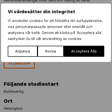
helhetsbehandlingar inom vård och styling av håret.
Utbildningen sker delvis i skolans egen salong, Practicum
Vi värdesätter din integritet
Hair. Redan i början av dina studier har du ett konkret
samarbete med arbetslivet i form av gemensamma projekt
Vi använder cookies för att förbättra din surfupplevelse,
och inlärningsperioder i hårsalonger utanför skolan.
visa personanpassade annonser eller innehåll och
analysera vår trafik. Genom att klicka på 'Acceptera alla'
Studiestart
samtycker du till vår användning av cookies.
Ta kontakt så bygger vi upp en personlig plan just för dig.
Anpassa
Avvisa
Acceptera Alla
TILLBAKA UPP
Följande studiestart
Kontinuerlig
Ort
Helsingfors