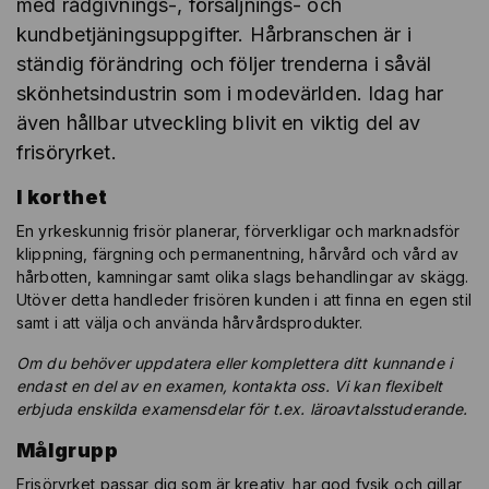
med rådgivnings-, försäljnings- och
kundbetjäningsuppgifter. Hårbranschen är i
ständig förändring och följer trenderna i såväl
skönhetsindustrin som i modevärlden. Idag har
även hållbar utveckling blivit en viktig del av
frisöryrket.
I korthet
En yrkeskunnig frisör planerar, förverkligar och marknadsför
klippning, färgning och permanentning, hårvård och vård av
hårbotten, kamningar samt olika slags behandlingar av skägg.
Utöver detta handleder frisören kunden i att finna en egen stil
samt i att välja och använda hårvårdsprodukter.
Om du behöver uppdatera eller komplettera ditt kunnande i
endast en del av en examen, kontakta oss. Vi kan flexibelt
erbjuda enskilda examensdelar för t.ex. läroavtalsstuderande.
Målgrupp
Frisöryrket passar dig som är kreativ, har god fysik och gillar