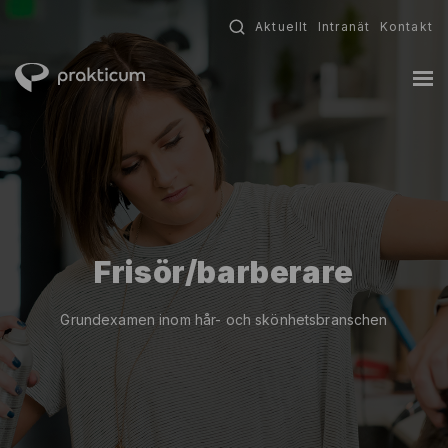
Fortsätt
Aktuellt
Intranät
Kontakt
till
innehållet
Frisör/barberare
Grundexamen inom hår- och skönhetsbranschen