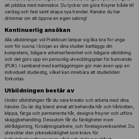
att jobbba med människor. Du tycker om göra frisyrer både till
vardag och fest samt skapa nya trender. Kanske du har
drömmar om att öppna en egen salong!
Kontinuerlig ansökan
Alla utbildningar vid Prakticum lämpar sig lika bra för unga
som för vuxna. I början av dina studier kartläggs din
kompetens, tidigare arbetserfarenhet och tidigare utbildning
och det görs upp en personlig utvecklingsplan för kunnande
(PUK). I samband med kartläggningen gör man även upp en
individuell studiestig, vilket kan innebära att studietiden
förkortas.
Utbildningen består av
Under utbildningen får du vara kreativ och arbeta med dina
händer. Du lär dig bland annat att behandla hår och hårbotten,
klippa, färga och permanenta hår, designa frisyrer och utföra
skäggbehandling. Dessutom får du färdigheter inom
stilrådgivning, försäljningsarbete, och företagsverksamhet. Du
utvecklar den yrkesskicklighet som krävs för