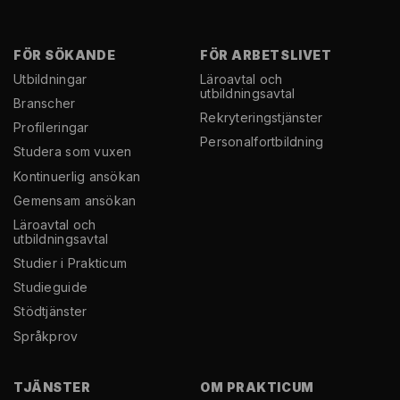
FÖR SÖKANDE
FÖR ARBETSLIVET
Utbildningar
Läroavtal och
utbildningsavtal
Branscher
Rekryterings­tjänster
Profileringar
Personal­fortbildning
Studera som vuxen
Kontinuerlig ansökan
Gemensam ansökan
Läroavtal och
utbildningsavtal
Studier i Prakticum
Studieguide
Stödtjänster
Språkprov
TJÄNSTER
OM PRAKTICUM