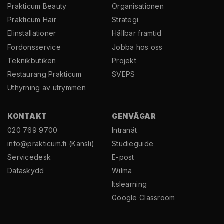
Prakticum Beauty
Organisationen
Prakticum Hair
Strategi
El­installationer
Hållbar framtid
Fordonsservice
Jobba hos oss
Teknikbutiken
Projekt
Restaurang Prakticum
SVEPS
Uthyrning av utrymmen
KONTAKT
GENVÄGAR
020 769 9700
Intranät
info@prakticum.fi
(Kansli)
Studieguide
Servicedesk
E-post
Dataskydd
Wilma
Itslearning
Google Classroom