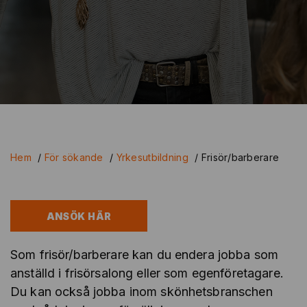
Hem
/
För sökande
/
Yrkesutbildning
/
Frisör/barberare
ANSÖK HÄR
Som frisör/barberare kan du endera jobba som
anställd i frisörsalong eller som egenföretagare.
Du kan också jobba inom skönhetsbranschen