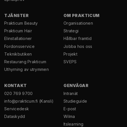
TJÄNSTER
OM PRAKTICUM
Prakticum Beauty
Organisationen
Prakticum Hair
Strategi
El­installationer
Hållbar framtid
Fordonsservice
Jobba hos oss
Teknikbutiken
Projekt
Restaurang Prakticum
SVEPS
Uthyrning av utrymmen
KONTAKT
GENVÄGAR
020 769 9700
Intranät
info@prakticum.fi
(Kansli)
Studieguide
Servicedesk
E-post
Dataskydd
Wilma
Itslearning