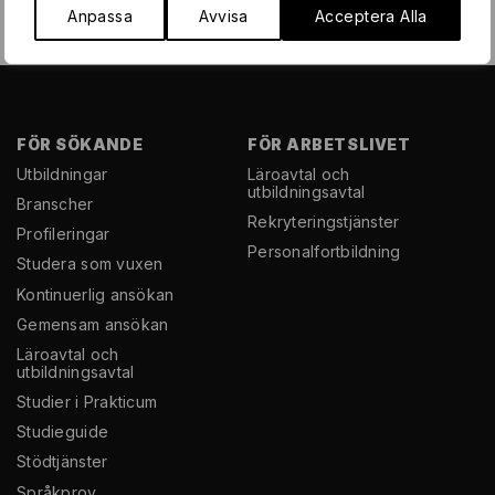
Anpassa
Avvisa
Acceptera Alla
FÖR SÖKANDE
FÖR ARBETSLIVET
Utbildningar
Läroavtal och
utbildningsavtal
Branscher
Rekryterings­tjänster
Profileringar
Personal­fortbildning
Studera som vuxen
Kontinuerlig ansökan
Gemensam ansökan
Läroavtal och
utbildningsavtal
Studier i Prakticum
Studieguide
Stödtjänster
Språkprov