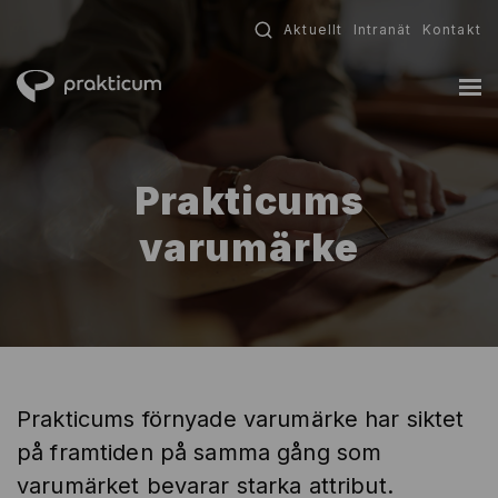
Fortsätt
Aktuellt
Intranät
Kontakt
till
innehållet
Prakticums
varumärke
Prakticums förnyade varumärke har siktet
på framtiden på samma gång som
varumärket bevarar starka attribut.