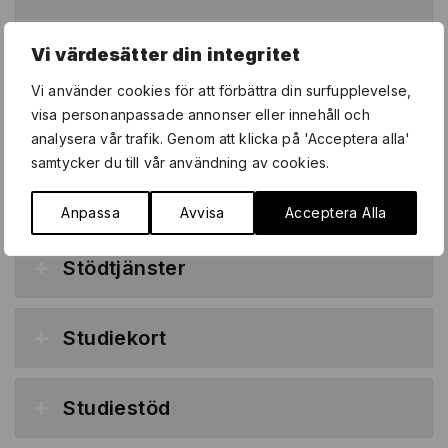
Utrustning, studiematerial & IT-
Vi värdesätter din integritet
stöd
Vi använder cookies för att förbättra din surfupplevelse,
visa personanpassade annonser eller innehåll och
Förvaringsfack
analysera vår trafik. Genom att klicka på 'Acceptera alla'
samtycker du till vår användning av cookies.
Mat & bespisning
Anpassa
Avvisa
Acceptera Alla
Stödtjänster
Studiekort
Studiestöd