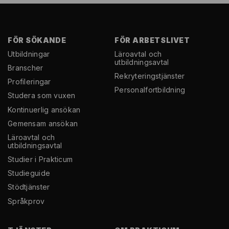
FÖR SÖKANDE
FÖR ARBETSLIVET
Utbildningar
Läroavtal och
utbildningsavtal
Branscher
Rekryterings­tjänster
Profileringar
Personal­fortbildning
Studera som vuxen
Kontinuerlig ansökan
Gemensam ansökan
Läroavtal och
utbildningsavtal
Studier i Prakticum
Studieguide
Stödtjänster
Språkprov