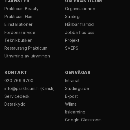
TJÄNSTER
OM PRAKTICUM
Prakticum Beauty
Organisationen
Prakticum Hair
Strategi
El­installationer
Hållbar framtid
Fordonsservice
Jobba hos oss
Teknikbutiken
Projekt
Restaurang Prakticum
SVEPS
Uthyrning av utrymmen
KONTAKT
GENVÄGAR
020 769 9700
Intranät
info@prakticum.fi
(Kansli)
Studieguide
Servicedesk
E-post
Dataskydd
Wilma
Itslearning
Google Classroom