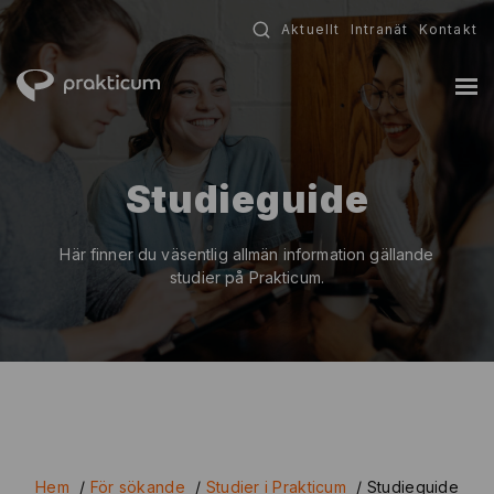
Fortsätt
Aktuellt
Intranät
Kontakt
till
innehållet
Studieguide
Här finner du väsentlig allmän information gällande
studier på Prakticum.
Hem
/
För sökande
/
Studier i Prakticum
/
Studieguide