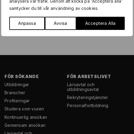
analysera vår trafik. Genom att klicka på 'Acceptera alla'
samtycker du till vår användning av cookies.
Anpassa
Avvisa
Acceptera Alla
FÖR SÖKANDE
FÖR ARBETSLIVET
Utbildningar
Läroavtal och
utbildningsavtal
Branscher
Rekryterings­tjänster
Profileringar
Personal­fortbildning
Studera som vuxen
Kontinuerlig ansökan
Gemensam ansökan
Läroavtal och