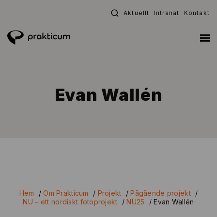
Fortsätt
Aktuellt
Intranät
Kontakt
till
innehållet
Evan Wallén
Hem
/
Om Prakticum
/
Projekt
/
Pågående projekt
/
NU – ett nordiskt fotoprojekt
/
NU25
/
Evan Wallén