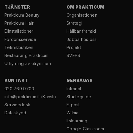
TJÄNSTER
OM PRAKTICUM
Prakticum Beauty
Organisationen
Prakticum Hair
Strategi
El­installationer
Hållbar framtid
Fordonsservice
Jobba hos oss
Teknikbutiken
Projekt
Restaurang Prakticum
SVEPS
Uthyrning av utrymmen
KONTAKT
GENVÄGAR
020 769 9700
Intranät
info@prakticum.fi
(Kansli)
Studieguide
Servicedesk
E-post
Dataskydd
Wilma
Itslearning
Google Classroom