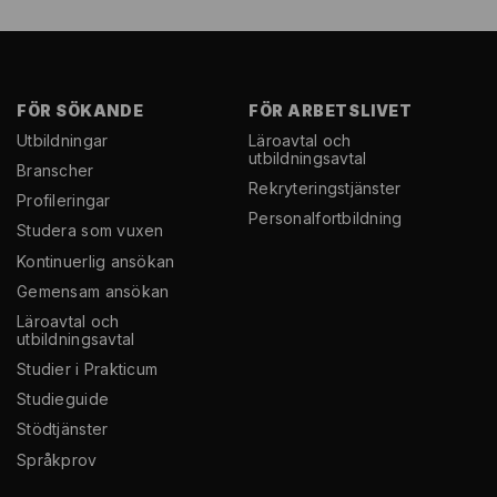
FÖR SÖKANDE
FÖR ARBETSLIVET
Utbildningar
Läroavtal och
utbildningsavtal
Branscher
Rekryterings­tjänster
Profileringar
Personal­fortbildning
Studera som vuxen
Kontinuerlig ansökan
Gemensam ansökan
Läroavtal och
utbildningsavtal
Studier i Prakticum
Studieguide
Stödtjänster
Språkprov