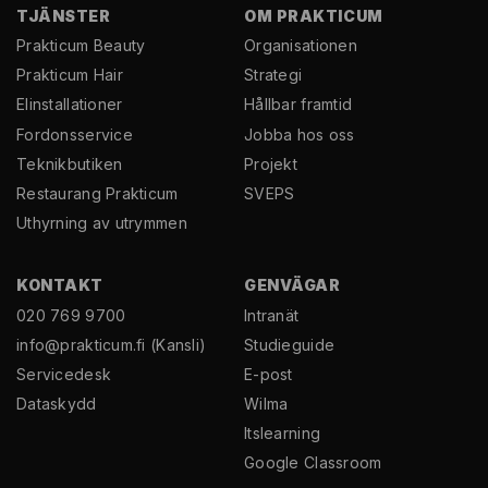
TJÄNSTER
OM PRAKTICUM
Prakticum Beauty
Organisationen
Prakticum Hair
Strategi
El­installationer
Hållbar framtid
Fordonsservice
Jobba hos oss
Teknikbutiken
Projekt
Restaurang Prakticum
SVEPS
Uthyrning av utrymmen
KONTAKT
GENVÄGAR
020 769 9700
Intranät
info@prakticum.fi
(Kansli)
Studieguide
Servicedesk
E-post
Dataskydd
Wilma
Itslearning
Google Classroom