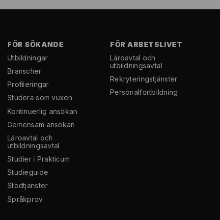
FÖR SÖKANDE
FÖR ARBETSLIVET
Utbildningar
Läroavtal och
utbildningsavtal
Branscher
Rekryterings­tjänster
Profileringar
Personal­fortbildning
Studera som vuxen
Kontinuerlig ansökan
Gemensam ansökan
Läroavtal och
utbildningsavtal
Studier i Prakticum
Studieguide
Stödtjänster
Språkprov