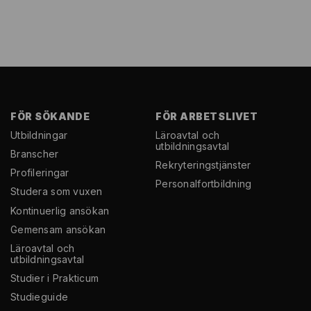
FÖR SÖKANDE
FÖR ARBETSLIVET
Utbildningar
Läroavtal och
utbildningsavtal
Branscher
Rekryterings­tjänster
Profileringar
Personal­fortbildning
Studera som vuxen
Kontinuerlig ansökan
Gemensam ansökan
Läroavtal och
utbildningsavtal
Studier i Prakticum
Studieguide