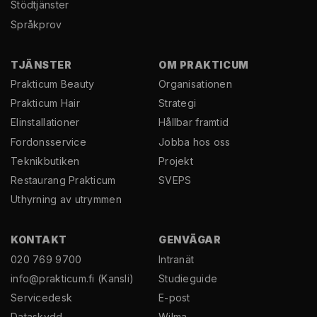
Stödtjänster
Språkprov
TJÄNSTER
OM PRAKTICUM
Prakticum Beauty
Organisationen
Prakticum Hair
Strategi
El­installationer
Hållbar framtid
Fordonsservice
Jobba hos oss
Teknikbutiken
Projekt
Restaurang Prakticum
SVEPS
Uthyrning av utrymmen
KONTAKT
GENVÄGAR
020 769 9700
Intranät
info@prakticum.fi
(Kansli)
Studieguide
Servicedesk
E-post
Dataskydd
Wilma