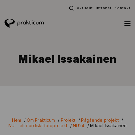
Fortsätt
Aktuellt
Intranät
Kontakt
till
innehållet
Mikael Issakainen
Hem
/
Om Prakticum
/
Projekt
/
Pågående projekt
/
NU – ett nordiskt fotoprojekt
/
NU24
/
Mikael Issakainen