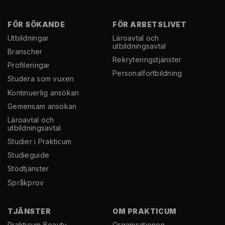
FÖR SÖKANDE
FÖR ARBETSLIVET
Utbildningar
Läroavtal och
utbildningsavtal
Branscher
Rekryterings­tjänster
Profileringar
Personal­fortbildning
Studera som vuxen
Kontinuerlig ansökan
Gemensam ansökan
Läroavtal och
utbildningsavtal
Studier i Prakticum
Studieguide
Stödtjänster
Språkprov
TJÄNSTER
OM PRAKTICUM
Prakticum Beauty
Organisationen