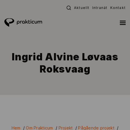
Fortsätt
Aktuellt
Intranät
Kontakt
till
innehållet
Ingrid Alvine Løvaas
Roksvaag
Hem
/
Om Prakticum
/
Projekt
/
Pågående projekt
/