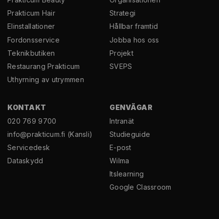
Prakticum Hair
Strategi
El­installationer
Hållbar framtid
Fordonsservice
Jobba hos oss
Teknikbutiken
Projekt
Restaurang Prakticum
SVEPS
Uthyrning av utrymmen
KONTAKT
GENVÄGAR
020 769 9700
Intranät
info@prakticum.fi
(Kansli)
Studieguide
Servicedesk
E-post
Dataskydd
Wilma
Itslearning
Google Classroom