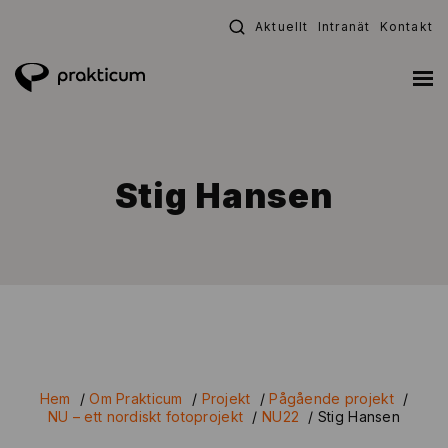
Fortsätt
Aktuellt
Intranät
Kontakt
till
innehållet
Stig Hansen
Hem
/
Om Prakticum
/
Projekt
/
Pågående projekt
/
NU – ett nordiskt fotoprojekt
/
NU22
/
Stig Hansen