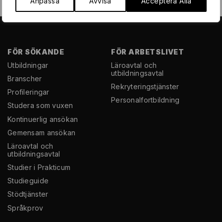
Anpassa
Avvisa
Acceptera Alla
FÖR SÖKANDE
FÖR ARBETSLIVET
Utbildningar
Läroavtal och
utbildningsavtal
Branscher
Rekryterings­tjänster
Profileringar
Personal­fortbildning
Studera som vuxen
Kontinuerlig ansökan
Gemensam ansökan
Läroavtal och
utbildningsavtal
Studier i Prakticum
Studieguide
Stödtjänster
Språkprov