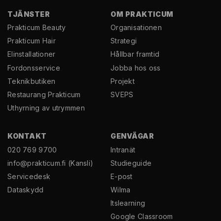
TJÄNSTER
OM PRAKTICUM
Prakticum Beauty
Organisationen
Prakticum Hair
Strategi
El­installationer
Hållbar framtid
Fordonsservice
Jobba hos oss
Teknikbutiken
Projekt
Restaurang Prakticum
SVEPS
Uthyrning av utrymmen
KONTAKT
GENVÄGAR
020 769 9700
Intranät
info@prakticum.fi
(Kansli)
Studieguide
Servicedesk
E-post
Dataskydd
Wilma
Itslearning
Google Classroom