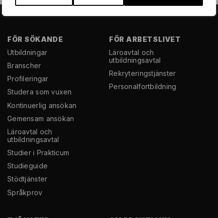
FÖR SÖKANDE
FÖR ARBETSLIVET
Utbildningar
Läroavtal och
utbildningsavtal
Branscher
Rekryterings­tjänster
Profileringar
Personal­fortbildning
Studera som vuxen
Kontinuerlig ansökan
Gemensam ansökan
Läroavtal och
utbildningsavtal
Studier i Prakticum
Studieguide
Stödtjänster
Språkprov