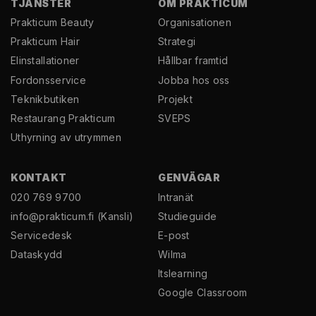
TJÄNSTER
OM PRAKTICUM
Prakticum Beauty
Organisationen
Prakticum Hair
Strategi
El­installationer
Hållbar framtid
Fordonsservice
Jobba hos oss
Teknikbutiken
Projekt
Restaurang Prakticum
SVEPS
Uthyrning av utrymmen
KONTAKT
GENVÄGAR
020 769 9700
Intranät
info@prakticum.fi
(Kansli)
Studieguide
Servicedesk
E-post
Dataskydd
Wilma
Itslearning
Google Classroom