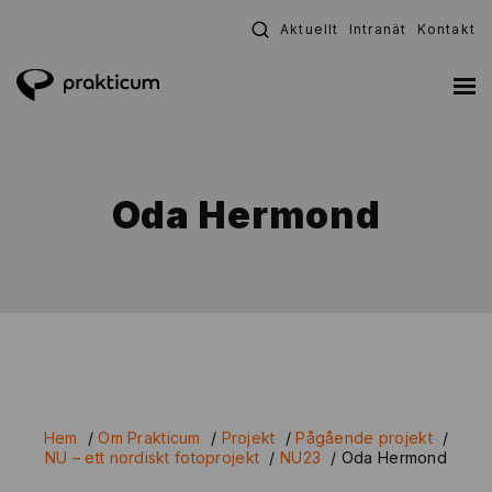
Fortsätt
Aktuellt
Intranät
Kontakt
till
innehållet
Oda Hermond
Hem
/
Om Prakticum
/
Projekt
/
Pågående projekt
/
NU – ett nordiskt fotoprojekt
/
NU23
/
Oda Hermond