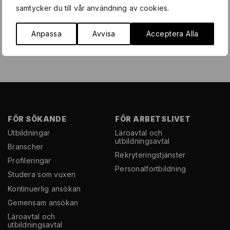
samtycker du till vår användning av cookies.
Anpassa
Avvisa
Acceptera Alla
FÖR SÖKANDE
FÖR ARBETSLIVET
Utbildningar
Läroavtal och
utbildningsavtal
Branscher
Rekryterings­tjänster
Profileringar
Personal­fortbildning
Studera som vuxen
Kontinuerlig ansökan
Gemensam ansökan
Läroavtal och
utbildningsavtal