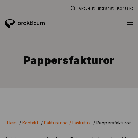
Fortsätt
Aktuellt
Intranät
Kontakt
till
innehållet
Pappersfakturor
Hem
/
Kontakt
/
Fakturering / Laskutus
/
Pappersfakturor