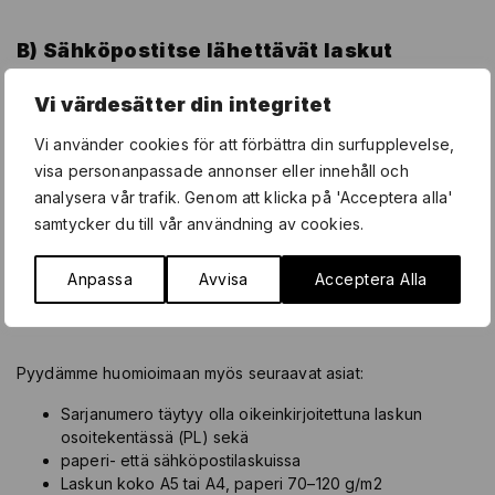
B) Sähköpostitse lähettävät laskut
lähetetään PDF-tiedostoina osoitteeseen
Vi värdesätter din integritet
fi-mailinvoice@postnordscanning.com
Vi använder cookies för att förbättra din surfupplevelse,
Sähköpostitse lähetettävissä laskuissa
visa personanpassade annonser eller innehåll och
tulee olla osoitetiedot seuraavasti
analysera vår trafik. Genom att klicka på 'Acceptera alla'
samtycker du till vår användning av cookies.
Svenska Framtidsskolan i Helsingforsregionen Ab
PL 38816674
00019 SSC
Anpassa
Avvisa
Acceptera Alla
Pyydämme huomioimaan myös seuraavat asiat:
Sarjanumero täytyy olla oikeinkirjoitettuna laskun
osoitekentässä (PL) sekä
paperi- että sähköpostilaskuissa
Laskun koko A5 tai A4, paperi 70–120 g/m2