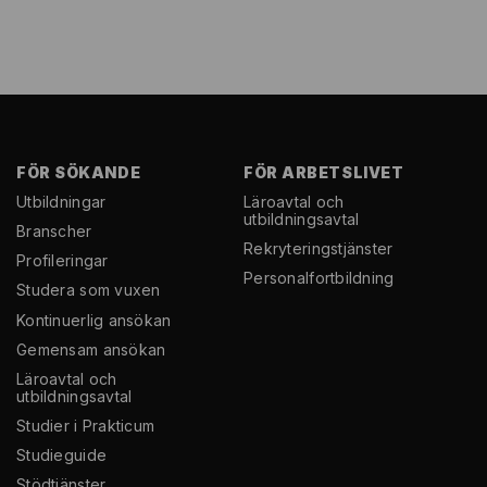
FÖR SÖKANDE
FÖR ARBETSLIVET
Utbildningar
Läroavtal och
utbildningsavtal
Branscher
Rekryterings­tjänster
Profileringar
Personal­fortbildning
Studera som vuxen
Kontinuerlig ansökan
Gemensam ansökan
Läroavtal och
utbildningsavtal
Studier i Prakticum
Studieguide
Stödtjänster