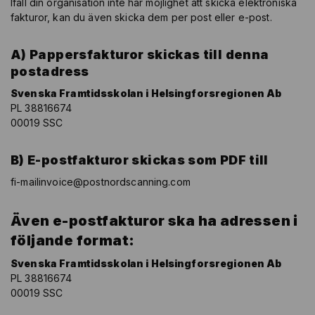
Ifall din organisation inte har möjlighet att skicka elektroniska
fakturor, kan du även skicka dem per post eller e-post.
A) Pappersfakturor skickas till denna
postadress
Svenska Framtidsskolan i Helsingforsregionen Ab
PL 38816674
00019 SSC
B) E-postfakturor skickas som PDF till
fi-mailinvoice@postnordscanning.com
Även e-postfakturor ska ha adressen i
följande format:
Svenska Framtidsskolan i Helsingforsregionen Ab
PL 38816674
00019 SSC