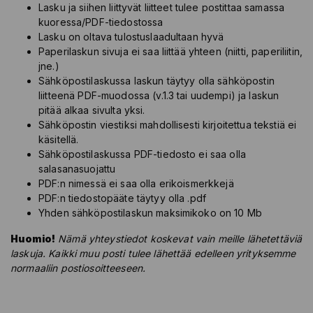
Lasku ja siihen liittyvät liitteet tulee postittaa samassa
kuoressa/PDF-tiedostossa
Lasku on oltava tulostuslaadultaan hyvä
Paperilaskun sivuja ei saa liittää yhteen (niitti, paperiliitin,
jne.)
Sähköpostilaskussa laskun täytyy olla sähköpostin
liitteenä PDF-muodossa (v.1.3 tai uudempi) ja laskun
pitää alkaa sivulta yksi.
Sähköpostin viestiksi mahdollisesti kirjoitettua tekstiä ei
käsitellä.
Sähköpostilaskussa PDF-tiedosto ei saa olla
salasanasuojattu
PDF:n nimessä ei saa olla erikoismerkkejä
PDF:n tiedostopääte täytyy olla .pdf
Yhden sähköpostilaskun maksimikoko on 10 Mb
Huomio!
Nämä yhteystiedot koskevat vain meille lähetettäviä
laskuja. Kaikki muu posti tulee lähettää edelleen yrityksemme
normaaliin postiosoitteeseen.