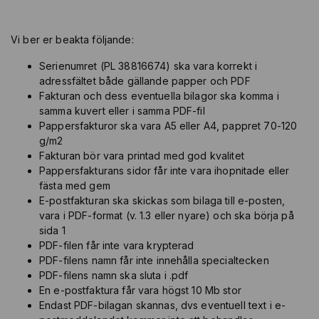
Vi ber er beakta följande:
Serienumret (PL 38816674) ska vara korrekt i
adressfältet både gällande papper och PDF
Fakturan och dess eventuella bilagor ska komma i
samma kuvert eller i samma PDF-fil
Pappersfakturor ska vara A5 eller A4, pappret 70-120
g/m2
Fakturan bör vara printad med god kvalitet
Pappersfakturans sidor får inte vara ihopnitade eller
fästa med gem
E-postfakturan ska skickas som bilaga till e-posten,
vara i PDF-format (v. 1.3 eller nyare) och ska börja på
sida 1
PDF-filen får inte vara krypterad
PDF-filens namn får inte innehålla specialtecken
PDF-filens namn ska sluta i .pdf
En e-postfaktura får vara högst 10 Mb stor
Endast PDF-bilagan skannas, dvs eventuell text i e-