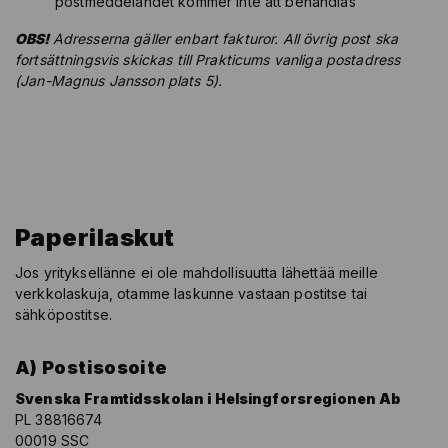
postmeddelandet kommer inte att behandlas
OBS!
Adresserna gäller enbart fakturor. All övrig post ska
fortsättningsvis skickas till Prakticums vanliga postadress
(Jan-Magnus Jansson plats 5).
Paperilaskut
Jos yrityksellänne ei ole mahdollisuutta lähettää meille
verkkolaskuja, otamme laskunne vastaan postitse tai
sähköpostitse.
A) Postisosoite
Svenska Framtidsskolan i Helsingforsregionen Ab
PL 38816674
00019 SSC