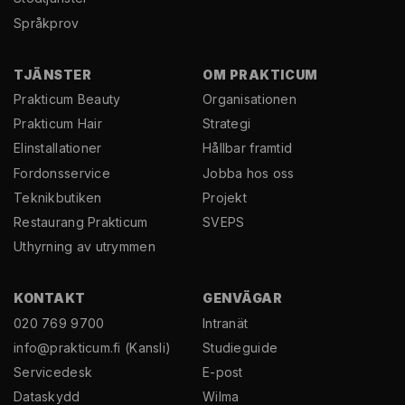
Språkprov
TJÄNSTER
OM PRAKTICUM
Prakticum Beauty
Organisationen
Prakticum Hair
Strategi
El­installationer
Hållbar framtid
Fordonsservice
Jobba hos oss
Teknikbutiken
Projekt
Restaurang Prakticum
SVEPS
Uthyrning av utrymmen
KONTAKT
GENVÄGAR
020 769 9700
Intranät
info@prakticum.fi
(Kansli)
Studieguide
Servicedesk
E-post
Dataskydd
Wilma