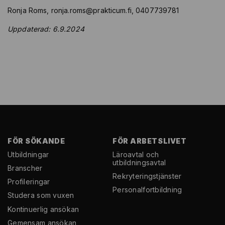
Ronja Roms,
ronja.roms@prakticum.fi
, 0407739781
Uppdaterad: 6.9.2024
FÖR SÖKANDE
FÖR ARBETSLIVET
Utbildningar
Läroavtal och
utbildningsavtal
Branscher
Rekryterings­tjänster
Profileringar
Personal­fortbildning
Studera som vuxen
Kontinuerlig ansökan
Gemensam ansökan