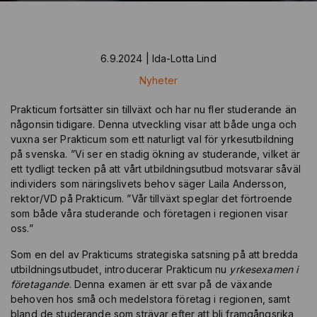
6.9.2024 | Ida-Lotta Lind
Nyheter
Prakticum fortsätter sin tillväxt och har nu fler studerande än
någonsin tidigare. Denna utveckling visar att både unga och
vuxna ser Prakticum som ett naturligt val för yrkesutbildning
på svenska. ”Vi ser en stadig ökning av studerande, vilket är
ett tydligt tecken på att vårt utbildningsutbud motsvarar såväl
individers som näringslivets behov säger Laila Andersson,
rektor/VD på Prakticum. ”Vår tillväxt speglar det förtroende
som både våra studerande och företagen i regionen visar
oss.”
Som en del av Prakticums strategiska satsning på att bredda
utbildningsutbudet, introducerar Prakticum nu
yrkesexamen i
företagande
. Denna examen är ett svar på de växande
behoven hos små och medelstora företag i regionen, samt
bland de studerande som strävar efter att bli framgångsrika