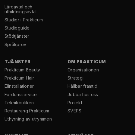
Läroavtal och
utbildningsavtal
Studier i Prakticum
Studieguide
Stödtjänster
Språkprov
TJÄNSTER
OM PRAKTICUM
Prakticum Beauty
Organisationen
Prakticum Hair
Strategi
El­installationer
Hållbar framtid
Fordonsservice
Jobba hos oss
Teknikbutiken
Projekt
Restaurang Prakticum
SVEPS
Uthyrning av utrymmen