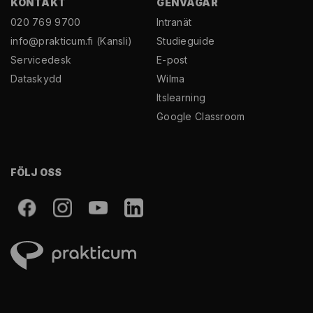
KONTAKT
GENVÄGAR
020 769 9700
Intranät
info@prakticum.fi
(Kansli)
Studieguide
Servicedesk
E-post
Dataskydd
Wilma
Itslearning
Google Classroom
FÖLJ OSS